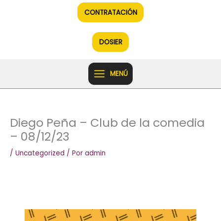
Ir
CONTRATACIÓN
al
contenido
DOSIER
MENÚ
Diego Peña – Club de la comedia
– 08/12/23
/
Uncategorized
/ Por
admin